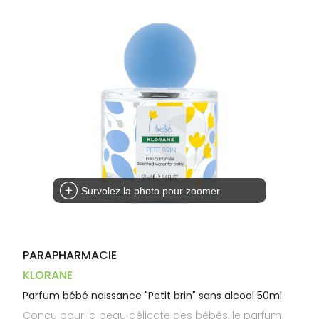
Dispositifs
Cheveux
PHARMACIES
médicaux
Corps
DE GARDE
Homme
Solaire
Visage
Survolez la photo pour zoomer
PARAPHARMACIE
KLORANE
Parfum bébé naissance "Petit brin" sans alcool 50ml
Conçu pour la peau délicate des bébés, le parfum