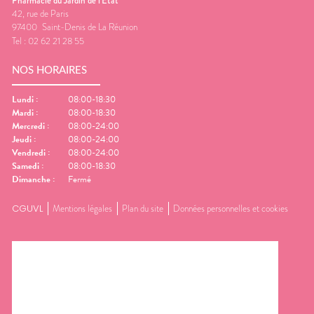
Pharmacie du Jardin de l'Etat
42, rue de Paris
97400
Saint-Denis de La Réunion
Tel :
02 62 21 28 55
NOS HORAIRES
Lundi
:
08:00-18:30
Mardi
:
08:00-18:30
Mercredi
:
08:00-24:00
Jeudi
:
08:00-24:00
Vendredi
:
08:00-24:00
Samedi
:
08:00-18:30
Dimanche
:
Fermé
CGUVL
Mentions légales
Plan du site
Données personnelles et cookies