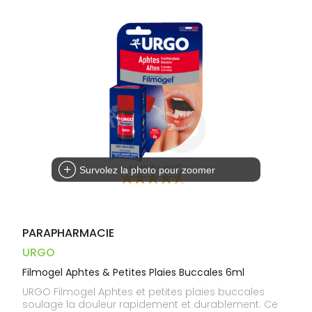
Dispositifs
Cheveux
PHARMACIES
médicaux
Corps
DE GARDE
Homme
Solaire
Visage
Survolez la photo pour zoomer
PARAPHARMACIE
URGO
Filmogel Aphtes & Petites Plaies Buccales 6ml
URGO Filmogel Aphtes et petites plaies buccales
soulage la douleur rapidement et durablement. Ce