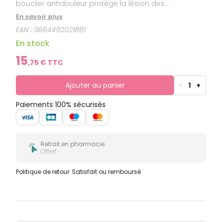
bouclier antidouleur protège la lésion des
agressions extérieures (aliments, dents, appareils
En savoir plus
dentaires…) et favorise également la cicatrisation
EAN :
3664492021881
des aphtes.
En stock
15
,
75
€ TTC
Ajouter au panier
-
1
+
Paiements 100% sécurisés
Retrait en pharmacie
Offert
Politique de retour
Satisfait ou remboursé