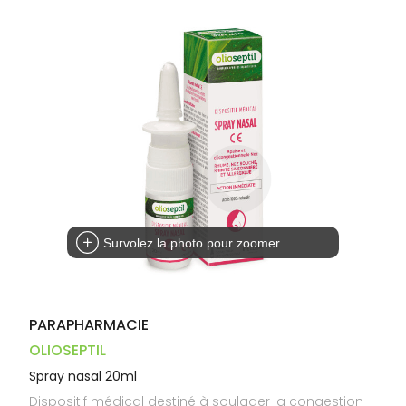
Dispositifs
Cheveux
PHARMACIES
médicaux
Corps
DE GARDE
Homme
Solaire
Visage
Survolez la photo pour zoomer
PARAPHARMACIE
OLIOSEPTIL
Spray nasal 20ml
Dispositif médical destiné à soulager la congestion