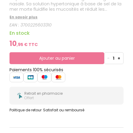
nasale. Sa solution hypertonique à base de sel de la
mer morte fluidifie les mucosités et réduit les
gonflements, pour faciliter l’écoulement et
En savoir plus
l’élimination des bactéries, virus, poussières, pollens
EAN :
3700225603310
et autres allergènes. Ce dispositif médical est un
produit de santé réglementé qui porte, au titre de
En stock
cette réglementation, le marquage CE. Lire
attentivement les instructions figurant sur
10
,
95
€ TTC
l’étiquetage.
Ajouter au panier
-
1
+
Paiements 100% sécurisés
Retrait en pharmacie
Offert
Politique de retour
Satisfait ou remboursé