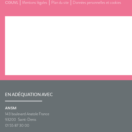
CGUVL
Mentions légales
Plan du site
Données personnelles et cookies
EN ADÉQUATION AVEC
ANSM
143 boulevard Anatole France
93200
Saint-Denis
01 55 87 30 00