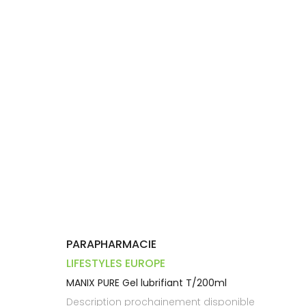
Dispositifs
Cheveux
PHARMACIES
médicaux
Corps
DE GARDE
Homme
Solaire
Visage
PARAPHARMACIE
LIFESTYLES EUROPE
MANIX PURE Gel lubrifiant T/200ml
Description prochainement disponible