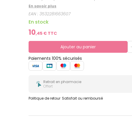
En savoir plus
EAN :
3532281663607
En stock
10
,
45
€ TTC
Ajouter au panier
Paiements 100% sécurisés
Retrait en pharmacie
Offert
Politique de retour
Satisfait ou remboursé