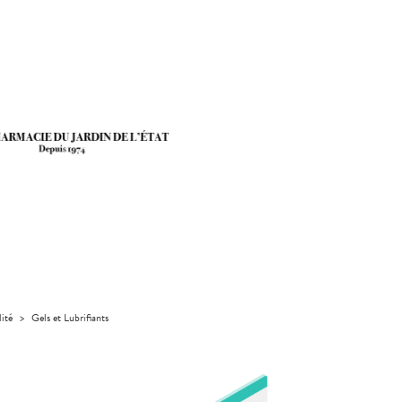
lité
>
Gels et Lubrifiants