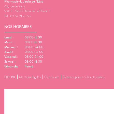
Pharmacie du Jardin de l'Etat
42, rue de Paris
97400
Saint-Denis de La Réunion
Tel :
02 62 21 28 55
NOS HORAIRES
Lundi
:
08:00-18:30
Mardi
:
08:00-18:30
Mercredi
:
08:00-24:00
Jeudi
:
08:00-24:00
Vendredi
:
08:00-24:00
Samedi
:
08:00-18:30
Dimanche
:
Fermé
CGUVL
Mentions légales
Plan du site
Données personnelles et cookies