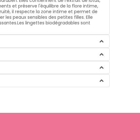
araben. Elles contiennent de l'extrait de lotus,
ts et préserve l'équilibre de la flore intime,
ruité, il respecte la zone intime et permet de
es peaux sensibles des petites filles. Elle
issantes.Les lingettes biodégradables sont