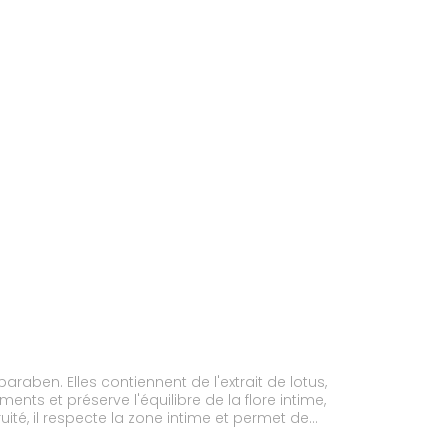
araben. Elles contiennent de l'extrait de lotus,
ts et préserve l'équilibre de la flore intime,
uité, il respecte la zone intime et permet de
les peaux sensibles des petites filles. Elle