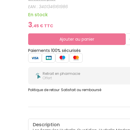
permet de protéger des irritations et des rougeu
EAN :
3401346161986
pratiques et permettent une fraîcheur et un con
En stock
3
,
45
€ TTC
Ajouter au panier
Paiements 100% sécurisés
Retrait en pharmacie
Offert
Politique de retour
Satisfait ou remboursé
Description