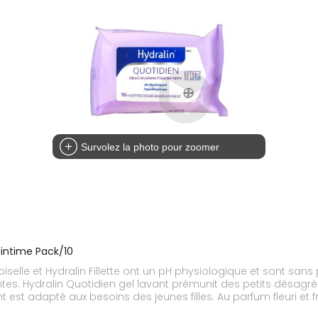
Survolez la photo pour zoomer
intime Pack/10
elle et Hydralin Fillette ont un pH physiologique et sont sans p
s. Hydralin Quotidien gel lavant prémunit des petits désagrémen
est adapté aux besoins des jeunes filles. Au parfum fleuri et fr
 Fillette mousse lavante est conçue pour soulager et respecter 