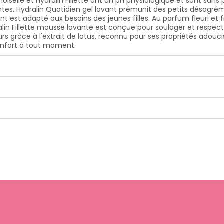
selle et Hydralin Fillette ont un pH physiologique et sont sans p
es. Hydralin Quotidien gel lavant prémunit des petits désagrémen
t est adapté aux besoins des jeunes filles. Au parfum fleuri et f
n Fillette mousse lavante est conçue pour soulager et respecter l
rs grâce à l'extrait de lotus, reconnu pour ses propriétés adouc
onfort à tout moment.