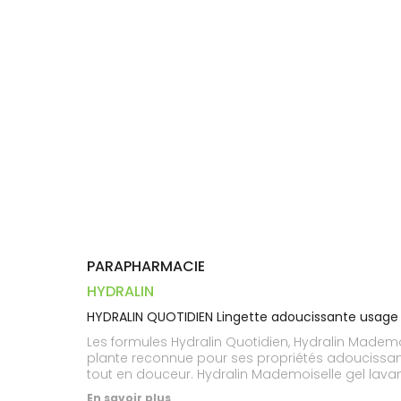
Dispositifs
Cheveux
PHARMACIES
médicaux
Corps
DE GARDE
Homme
Solaire
Visage
PARAPHARMACIE
HYDRALIN
HYDRALIN QUOTIDIEN Lingette adoucissante usage 
Les formules Hydralin Quotidien, Hydralin Mademois
plante reconnue pour ses propriétés adoucissante
tout en douceur. Hydralin Mademoiselle gel lavant 
protéger des petits désagréments intimes.Hydralin
En savoir plus