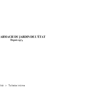
lité
>
Toilette intime