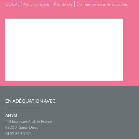
CGUVL
Mentions légales
Plan du site
Données personnelles et cookies
EN ADÉQUATION AVEC
ANSM
143 boulevard Anatole France
93200
Saint-Denis
01 55 87 30 00