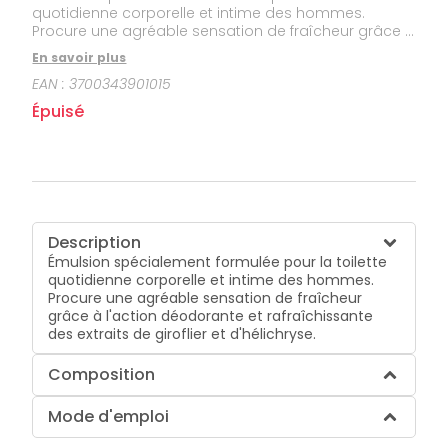
quotidienne corporelle et intime des hommes.
Procure une agréable sensation de fraîcheur grâce à
l'action déodorante et rafraîchissante des extraits de
En savoir plus
giroflier et d'hélichryse.
EAN :
3700343901015
Épuisé
Description
Émulsion spécialement formulée pour la toilette
quotidienne corporelle et intime des hommes.
Procure une agréable sensation de fraîcheur
grâce à l'action déodorante et rafraîchissante
des extraits de giroflier et d'hélichryse.
Composition
Mode d'emploi