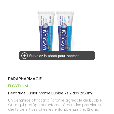
Dispositifs
Cheveux
PHARMACIES
médicaux
Corps
DE GARDE
Homme
Solaire
Visage
Survolez la photo pour zoomer
PARAPHARMACIE
ELGYDIUM
Dentifrice Junior Arôme Bubble 7/12 ans 2x50ml
Un dentifrice attractif à l'arôme agréable de Bubble
Gum qui protège et renforce l'émail des premières
dents définitives chez les enfants entre 7 et 12 ans