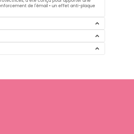
s protectrices, a été conçu pour apporter une
enforcement de l'émail • un effet anti-plaque