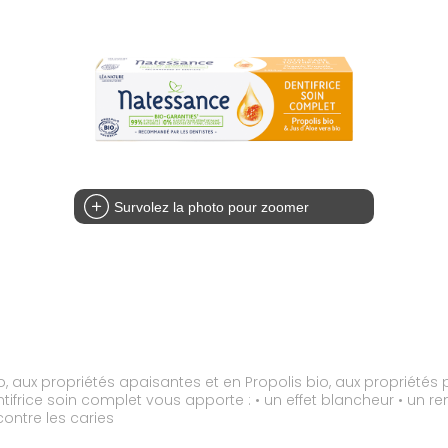
Survolez la photo pour zoomer
bio, aux propriétés apaisantes et en Propolis bio, aux propriété
contre les caries