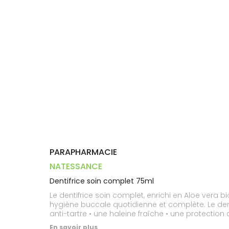
Dispositifs
Cheveux
PHARMACIES
médicaux
Corps
DE GARDE
Homme
Solaire
Visage
PARAPHARMACIE
NATESSANCE
Dentifrice soin complet 75ml
Le dentifrice soin complet, enrichi en Aloe vera 
hygiène buccale quotidienne et complète. Le dentifrice soin complet vous apporte : • un effet blancheur • un renforcement de l'émail • un effet anti-plaque et
anti-tartre • une haleine fraîche • une protection 
En savoir plus