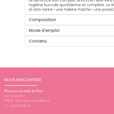
Le dentifrice soin complet, enrichi en Aloe vera
hygiène buccale quotidienne et complète. Le den
et anti-tartre • une haleine fraîche • une protec
Composition
Mode d'emploi
Contenu
NOUS RENCONTRER
Pharmacie du Jardin de l'Etat
42, rue de Paris
97400
Saint-Denis de La Réunion
Tel :
02 62 21 28 55