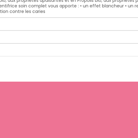
 bio, aux propriétés apaisantes et en Propolis bio, aux propriété
tifrice soin complet vous apporte : • un effet blancheur • un r
tion contre les caries