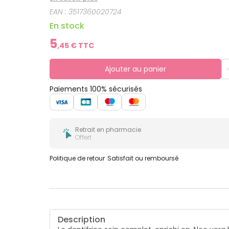
EAN :
3517360020724
En stock
5
,
45
€ TTC
Ajouter au panier
Paiements 100% sécurisés
Retrait en pharmacie
Offert
Politique de retour
Satisfait ou remboursé
Description