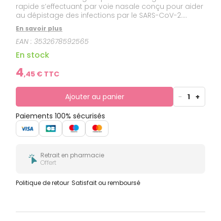
rapide s’effectuant par voie nasale conçu pour aider
au dépistage des infections par le SARS-CoV-2.
Réalisable seul, il permet de se rassurer avant d’aller
En savoir plus
travailler ou d’aller voir un proche.
EAN :
3532678592565
En stock
4
,
45
€ TTC
Ajouter au panier
-
1
+
Paiements 100% sécurisés
Retrait en pharmacie
Offert
Politique de retour
Satisfait ou remboursé