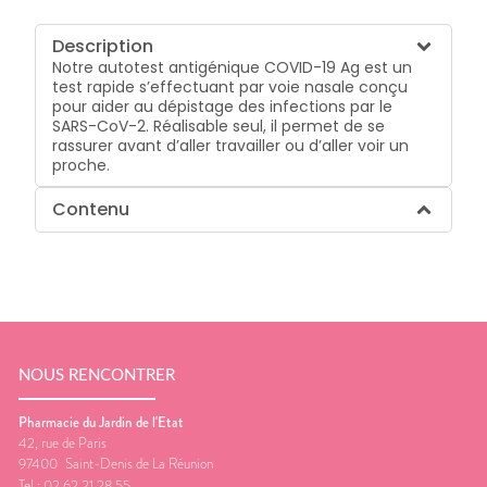
Description
Notre autotest antigénique COVID-19 Ag est un
test rapide s’effectuant par voie nasale conçu
pour aider au dépistage des infections par le
SARS-CoV-2. Réalisable seul, il permet de se
rassurer avant d’aller travailler ou d’aller voir un
proche.
Contenu
NOUS RENCONTRER
Pharmacie du Jardin de l'Etat
42, rue de Paris
97400
Saint-Denis de La Réunion
Tel :
02 62 21 28 55