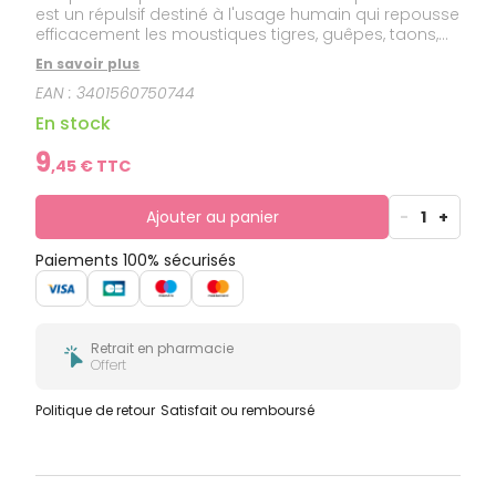
est un répulsif destiné à l'usage humain qui repousse
efficacement les moustiques tigres, guêpes, taons,
tiques. Son action est immédiate et efficace jusqu'à
En savoir plus
8 heures. Il constitue l'un des gestes de prévention
EAN :
3401560750744
du paludisme, de la dengue et du chikungunya.
En stock
9
,
45
€ TTC
Ajouter au panier
-
1
+
Paiements 100% sécurisés
Retrait en pharmacie
Offert
Politique de retour
Satisfait ou remboursé