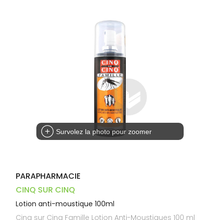
Dispositifs
Cheveux
PHARMACIES
médicaux
Corps
DE GARDE
Homme
Solaire
Visage
Survolez la photo pour zoomer
PARAPHARMACIE
CINQ SUR CINQ
Lotion anti-moustique 100ml
Cinq sur Cinq Famille Lotion Anti-Moustiques 100 ml