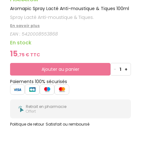
Aromapic Spray Lacté Anti-moustique & Tiques 100ml
Spray Lacté Anti-moustique & Tiques.
En savoir plus
EAN :
5420008553868
En stock
15
,
75
€ TTC
Ajouter au panier
-
1
+
Paiements 100% sécurisés
Retrait en pharmacie
Offert
Politique de retour
Satisfait ou remboursé