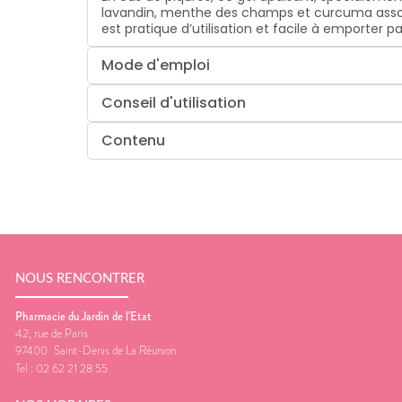
lavandin, menthe des champs et curcuma associée
est pratique d’utilisation et facile à emporter pa
Mode d'emploi
Conseil d'utilisation
Contenu
NOUS RENCONTRER
Pharmacie du Jardin de l'Etat
42, rue de Paris
97400
Saint-Denis de La Réunion
Tel :
02 62 21 28 55