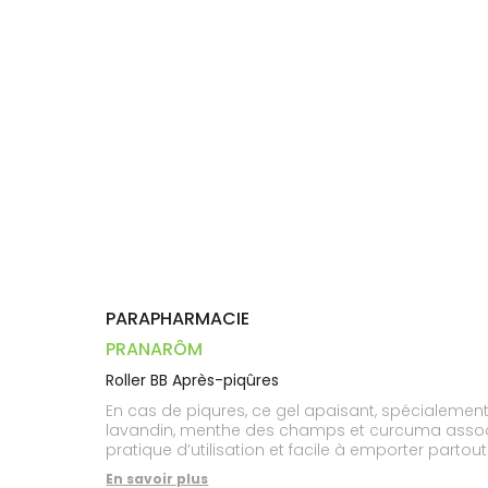
Dispositifs
Cheveux
PHARMACIES
médicaux
Corps
DE GARDE
Homme
Solaire
Visage
PARAPHARMACIE
PRANARÔM
Roller BB Après-piqûres
En cas de piqures, ce gel apaisant, spécialemen
lavandin, menthe des champs et curcuma associée à l
pratique d’utilisation et facile à emporter partout
En savoir plus