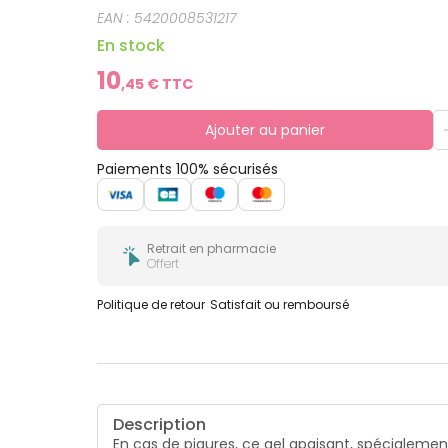
EAN :
5420008531217
En stock
10
,
45
€ TTC
Ajouter au panier
Paiements 100% sécurisés
Retrait en pharmacie
Offert
Politique de retour
Satisfait ou remboursé
Description
En cas de piqures, ce gel apaisant, spécialeme