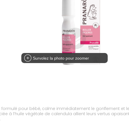
Survolez la photo pour zoomer
t formulé pour bébé, calme immédiatement le gonflement et le
’huile végétale de calendula allient leurs vertus apaisantes et ca
.