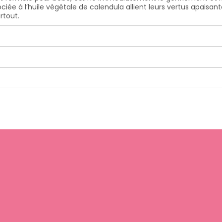
 à l’huile végétale de calendula allient leurs vertus apaisante
rtout.