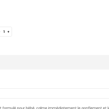
-
1
+
nt formulé pour bébé, calme immédiatement le gonflement et le