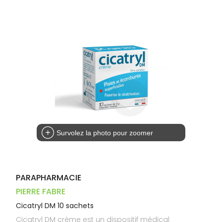
Dispositifs
Cheveux
PHARMACIES
médicaux
Corps
DE GARDE
Homme
Solaire
Visage
Survolez la photo pour zoomer
PARAPHARMACIE
PIERRE FABRE
Cicatryl DM 10 sachets
Cicatryl DM crème est un dispositif médical