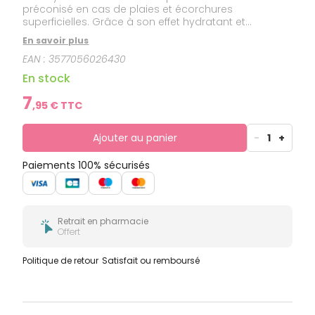
préconisé en cas de plaies et écorchures
superficielles. Grâce à son effet hydratant et
filmogène, Cicatryl DM Crème forme une couche
En savoir plus
protectrice à la surface des plaies qui maintient un
EAN :
3577056026430
environnement humide favorisant le processus de
cicatrisation.
En stock
7
,
95
€ TTC
Ajouter au panier
-
1
+
Paiements 100% sécurisés
Retrait en pharmacie
Offert
Politique de retour
Satisfait ou remboursé