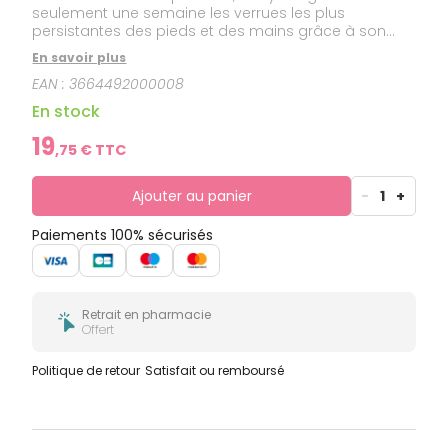
seulement une semaine les verrues les plus
persistantes des pieds et des mains grâce à son
action exfoliante. Le pinceau applicateur transparent
En savoir plus
permet une utilisation précise du produit et son
EAN :
3664492000008
acide est bleuté pour un ciblage précis de la zone à
traiter. Son stylo applicateur est facile à utiliser pour
En stock
éliminer soi-même les verrues communes et les
verrues plantaires.
19
,
75
€ TTC
Ajouter au panier
-
1
+
Paiements 100% sécurisés
Retrait en pharmacie
Offert
Politique de retour
Satisfait ou remboursé