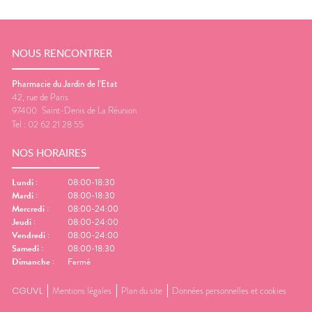
NOUS RENCONTRER
Pharmacie du Jardin de l'Etat
42, rue de Paris
97400
Saint-Denis de La Réunion
Tel :
02 62 21 28 55
NOS HORAIRES
Lundi
:
08:00-18:30
Mardi
:
08:00-18:30
Mercredi
:
08:00-24:00
Jeudi
:
08:00-24:00
Vendredi
:
08:00-24:00
Samedi
:
08:00-18:30
Dimanche
:
Fermé
CGUVL
Mentions légales
Plan du site
Données personnelles et cookies