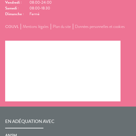
Vendredi
:
08:00-24:00
Samedi
:
08:00-18:30
Dimanche
:
Fermé
CGUVL
Mentions légales
Plan du site
Données personnelles et cookies
EN ADÉQUATION AVEC
ANSM