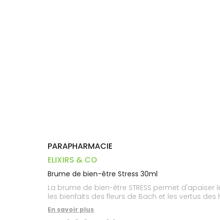
Dispositifs
Cheveux
PHARMACIES
médicaux
Corps
DE GARDE
Homme
Solaire
Visage
PARAPHARMACIE
ELIXIRS & CO
Brume de bien-être Stress 30ml
La brume de bien-être STRESS permet d'apaiser les
les bienfaits des fleurs de Bach et les vertus de
En savoir plus