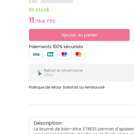
EAN :
3584850009132
En stock
11
,
75
€ TTC
Ajouter au panier
Paiements 100% sécurisés
Retrait en pharmacie
Offert
Politique de retour
Satisfait ou remboursé
Description
La brume de bien-être STRESS permet d'apaiser l