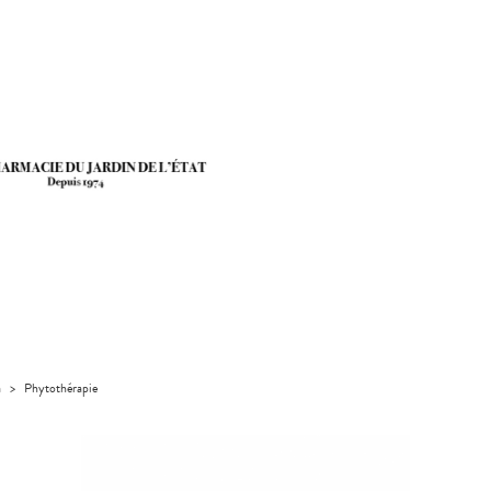
a
>
Phytothérapie