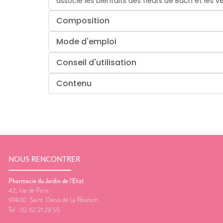
associe les bienfaits des fleurs de Bach et les 
Composition
Mode d'emploi
Conseil d'utilisation
Contenu
NOUS RENCONTRER
Pharmacie du Jardin de l'Etat
42, rue de Paris
97400
Saint-Denis de La Réunion
Tel :
02 62 21 28 55