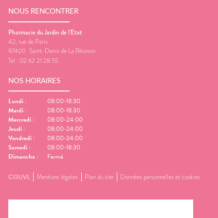
NOUS RENCONTRER
Pharmacie du Jardin de l'Etat
42, rue de Paris
97400
Saint-Denis de La Réunion
Tel :
02 62 21 28 55
NOS HORAIRES
Lundi
:
08:00-18:30
Mardi
:
08:00-18:30
Mercredi
:
08:00-24:00
Jeudi
:
08:00-24:00
Vendredi
:
08:00-24:00
Samedi
:
08:00-18:30
Dimanche
:
Fermé
CGUVL
Mentions légales
Plan du site
Données personnelles et cookies