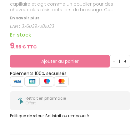
capillaire et agit comme un bouclier pour des
cheveux plus résistants lors du brossage. Ce
shampooing à la mousse délicate nettoie les
En savoir plus
cheveux en douceur sans effet rêche, tout en
EAN :
3760397081033
apportant confort et souplesse à la chevelure.
En stock
9
,
95
€ TTC
Ajouter au panier
-
1
+
Paiements 100% sécurisés
Retrait en pharmacie
Offert
Politique de retour
Satisfait ou remboursé