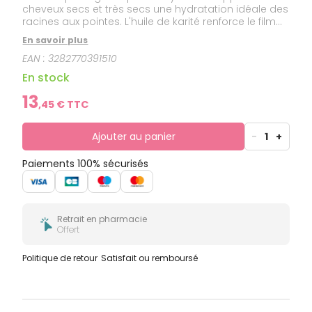
cheveux secs et très secs une hydratation idéale des
racines aux pointes. L'huile de karité renforce le film
hydrolipidique pour une protection optimale de la
En savoir plus
chevelure et du cuir chevelu. Sa formule sans silicone
EAN :
3282770391510
enveloppe la chevelure d’une mousse onctueuse au
parfum floral délicat. Spécialement créé pour les
En stock
cheveux secs et très secs, le shampoing au karité
facilite le démêlage des cheveux, les rend soyeux,
13
,
45
€ TTC
souples et gainés en toute légèreté.
Ajouter au panier
-
1
+
Paiements 100% sécurisés
Retrait en pharmacie
Offert
Politique de retour
Satisfait ou remboursé