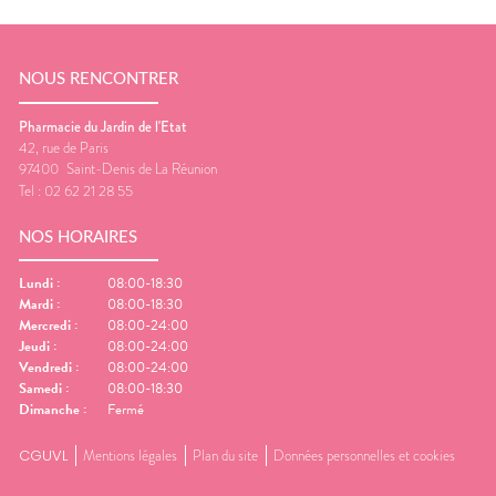
NOUS RENCONTRER
Pharmacie du Jardin de l'Etat
42, rue de Paris
97400
Saint-Denis de La Réunion
Tel :
02 62 21 28 55
NOS HORAIRES
Lundi
:
08:00-18:30
Mardi
:
08:00-18:30
Mercredi
:
08:00-24:00
Jeudi
:
08:00-24:00
Vendredi
:
08:00-24:00
Samedi
:
08:00-18:30
Dimanche
:
Fermé
CGUVL
Mentions légales
Plan du site
Données personnelles et cookies