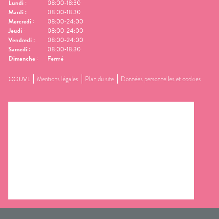
Lundi
:
08:00-18:30
Mardi
:
08:00-18:30
Mercredi
:
08:00-24:00
Jeudi
:
08:00-24:00
Vendredi
:
08:00-24:00
Samedi
:
08:00-18:30
Dimanche
:
Fermé
CGUVL
Mentions légales
Plan du site
Données personnelles et cookies