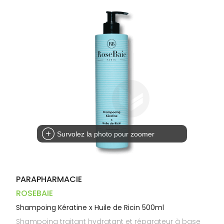
Dispositifs
Cheveux
PHARMACIES
médicaux
Corps
DE GARDE
Homme
Solaire
Visage
Survolez la photo pour zoomer
PARAPHARMACIE
ROSEBAIE
Shampoing Kératine x Huile de Ricin 500ml
Shampoing traitant hydratant et réparateur à base