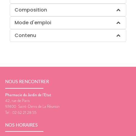
Composition
Mode d'emploi
Contenu
NOUS RENCONTRER
Pharmacie du Jardin de l'Etat
42, rue de Paris
97400
Saint-Denis de La Réunion
Tel :
02 62 21 28 55
NOS HORAIRES