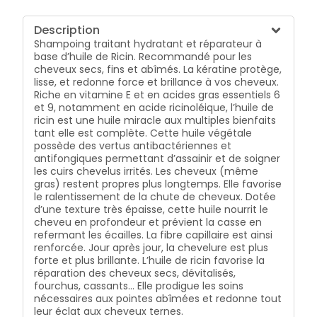
Description
Shampoing traitant hydratant et réparateur à
base d’huile de Ricin. Recommandé pour les
cheveux secs, fins et abîmés. La kératine protège,
lisse, et redonne force et brillance à vos cheveux.
Riche en vitamine E et en acides gras essentiels 6
et 9, notamment en acide ricinoléique, l’huile de
ricin est une huile miracle aux multiples bienfaits
tant elle est complète. Cette huile végétale
possède des vertus antibactériennes et
antifongiques permettant d’assainir et de soigner
les cuirs chevelus irrités. Les cheveux (même
gras) restent propres plus longtemps. Elle favorise
le ralentissement de la chute de cheveux. Dotée
d’une texture très épaisse, cette huile nourrit le
cheveu en profondeur et prévient la casse en
refermant les écailles. La fibre capillaire est ainsi
renforcée. Jour après jour, la chevelure est plus
forte et plus brillante. L’huile de ricin favorise la
réparation des cheveux secs, dévitalisés,
fourchus, cassants… Elle prodigue les soins
nécessaires aux pointes abîmées et redonne tout
leur éclat aux cheveux ternes.