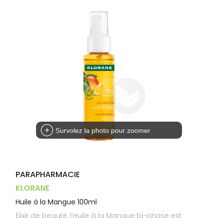
Dispositifs
Cheveux
PHARMACIES
médicaux
Corps
DE GARDE
Homme
Solaire
Visage
Survolez la photo pour zoomer
PARAPHARMACIE
KLORANE
Huile à la Mangue 100ml
Élixir de beauté, l’Huile à la Mangue bi-phase est