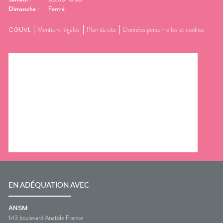
Dimanche
:
Fermé
CGUVL
Mentions légales
Plan du site
Données personnelles et cookies
EN ADÉQUATION AVEC
ANSM
143 boulevard Anatole France