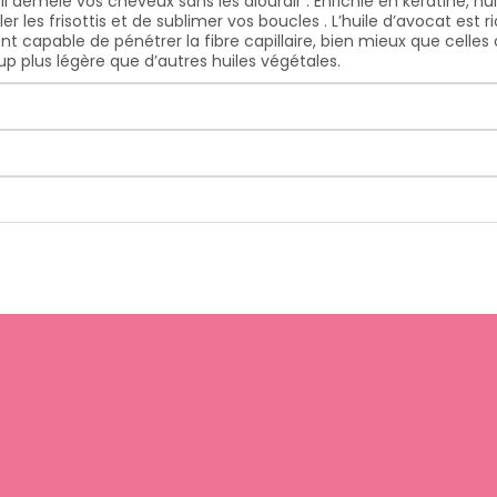
 démêle vos cheveux sans les alourdir . Enrichie en kératine, huile
r les frisottis et de sublimer vos boucles . L’huile d’avocat est
ment capable de pénétrer la fibre capillaire, bien mieux que cel
p plus légère que d’autres huiles végétales.