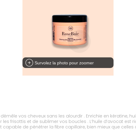
Survolez la photo pour zoomer
émêle vos cheveux sans les alourdir . Enrichie en kératine, huile
 les frisottis et de sublimer vos boucles . L’huile d’avocat est
ent capable de pénétrer la fibre capillaire, bien mieux que cel
 plus légère que d’autres huiles végétales.