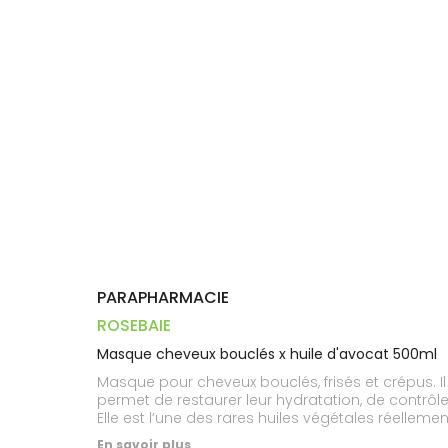
Dispositifs
Cheveux
PHARMACIES
médicaux
Corps
DE GARDE
Homme
Solaire
Visage
PARAPHARMACIE
ROSEBAIE
Masque cheveux bouclés x huile d'avocat 500ml
Masque pour cheveux bouclés, frisés et crépus. Il d
permet de restaurer leur hydratation, de contrôler
Elle est l’une des rares huiles végétales réellem
polyinsaturés. Le tout avec une texture beaucoup
En savoir plus