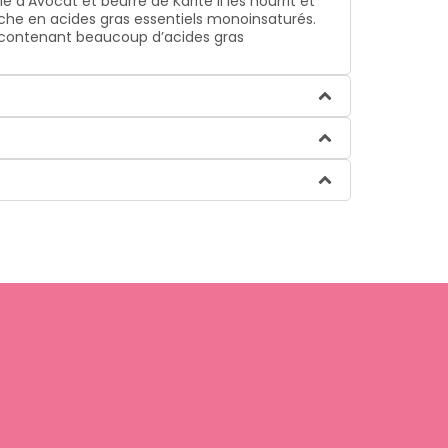
 d’Avocat et beurre de Karité il les nourrit et
 riche en acides gras essentiels monoinsaturés.
les contenant beaucoup d’acides gras