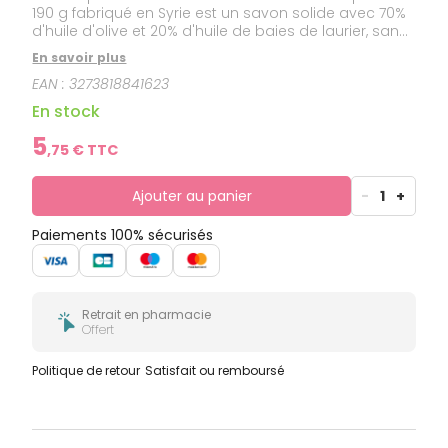
190 g fabriqué en Syrie est un savon solide avec 70%
d'huile d'olive et 20% d'huile de baies de laurier, sans
conservateurs.Ce savon est recommandé pour les
En savoir plus
peaux très sèches ou à tendance atopique, pour le
EAN :
3273818841623
visage et pour le corps. Il permet de prendre soin de
votre peau au quotidien.Sans parfum, paraben,
En stock
phénoxyethanol, sulfate, colorant.
5
,
75
€ TTC
Ajouter au panier
-
1
+
Paiements 100% sécurisés
Retrait en pharmacie
Offert
Politique de retour
Satisfait ou remboursé