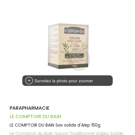
Dispositifs
Cheveux
PHARMACIES
médicaux
Corps
DE GARDE
Homme
Solaire
Visage
Survolez la photo pour zoomer
PARAPHARMACIE
LE COMPTOIR DU BAIN
LE COMPTOIR DU BAIN Sav solide d'Alep 150g
Le Comptoir du Bain Savon Traditionnel d'Alep Solide