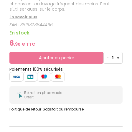
et convient au lavage fréquent des mains. Peut
s'utiliser aussi sur le corps.
En savoir plus
EAN :
3616828844466
En stock
6
,
90
€ TTC
Ajouter au panier
-
1
+
Paiements 100% sécurisés
Retrait en pharmacie
Offert
Politique de retour
Satisfait ou remboursé