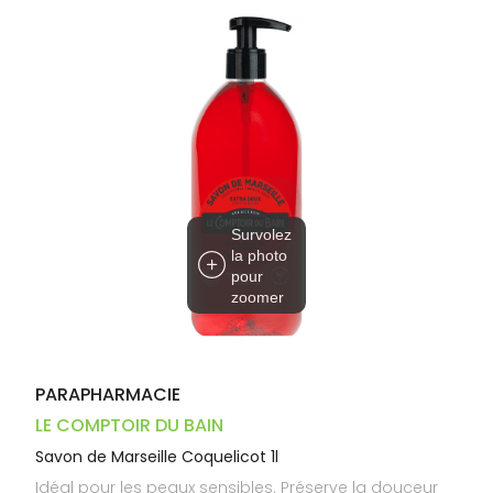
Dispositifs
Cheveux
PHARMACIES
médicaux
Corps
DE GARDE
Homme
Solaire
Visage
Survolez
la photo
pour
zoomer
PARAPHARMACIE
LE COMPTOIR DU BAIN
Savon de Marseille Coquelicot 1l
Idéal pour les peaux sensibles. Préserve la douceur