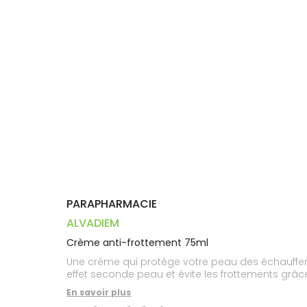
Dispositifs
Cheveux
PHARMACIES
médicaux
Corps
DE GARDE
Homme
Solaire
Visage
PARAPHARMACIE
ALVADIEM
Crème anti-frottement 75ml
Une crème qui protège votre peau des échauffements et des irritations. ACTION 3 en 1 : • Renforce la cohésio
En savoir plus