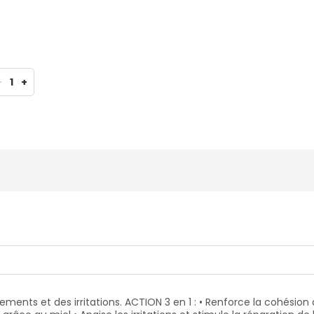
-
1
+
nts et des irritations. ACTION 3 en 1 : • Renforce la cohésion d