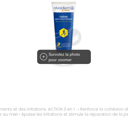
Survolez la photo
pour zoomer
n du derme et de l'épiderme grâce à l'iris • Crée un
effet seconde peau et évite les frottements grâce au miel • Apaise les irritations et stim