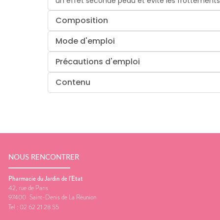
un effet seconde peau et évite les frottements 
Composition
Mode d'emploi
Précautions d'emploi
Contenu
NOUS RENCONTRER
Pharmacie du Jardin de l'Etat
42, rue de Paris
97400
Saint-Denis de La Réunion
Tel :
02 62 21 28 55