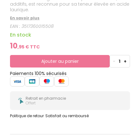
additifs, est reconnue pour sa teneur élevée en acide
laurique.
En savoir plus
EAN :
3517360015508
En stock
10
,
95
€ TTC
Ajouter au panier
-
1
+
Paiements 100% sécurisés
Retrait en pharmacie
Offert
Politique de retour
Satisfait ou remboursé