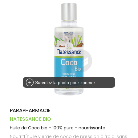
Dispositifs
Cheveux
PHARMACIES
médicaux
Corps
DE GARDE
Homme
Solaire
Visage
Survolez la photo pour zoomer
PARAPHARMACIE
NATESSANCE BIO
Huile de Coco bio - 100% pure - nourrissante
NourritL'huile vierge de coco de pression à froid, sans