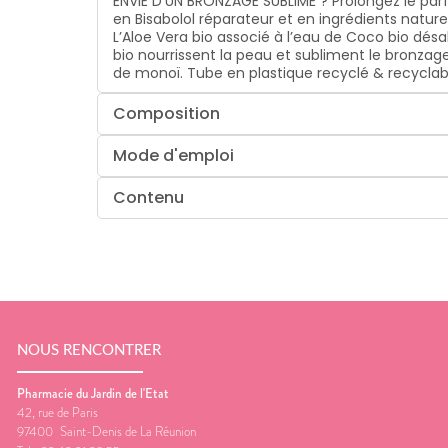
ENVIE D’UN BRONZAGE SUBLIMÉ ? Prolongez le parf
en Bisabolol réparateur et en ingrédients nature
L’Aloe Vera bio associé à l’eau de Coco bio désal
bio nourrissent la peau et subliment le bronzag
de monoï. Tube en plastique recyclé & recyclab
Composition
Mode d'emploi
Contenu
NOUS RENCONTRER
Pharmacie du Jardin de l'Etat
42, rue de Paris
97400
Saint-Denis de La Réunion