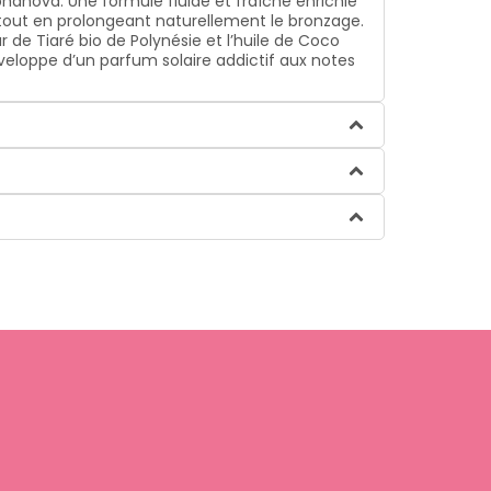
hanova. Une formule fluide et fraîche enrichie
, tout en prolongeant naturellement le bronzage.
r de Tiaré bio de Polynésie et l’huile de Coco
nveloppe d’un parfum solaire addictif aux notes