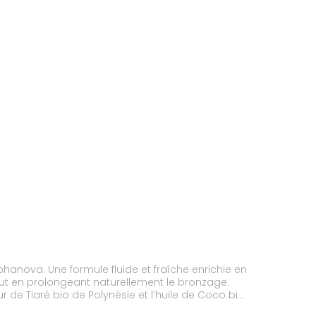
hanova. Une formule fluide et fraîche enrichie en
tout en prolongeant naturellement le bronzage.
ur de Tiaré bio de Polynésie et l’huile de Coco bio
oppe d’un parfum solaire addictif aux notes de