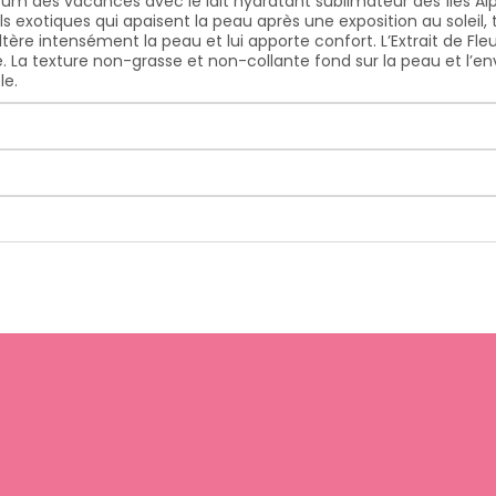
um des vacances avec le lait hydratant sublimateur des îles Alp
ls exotiques qui apaisent la peau après une exposition au soleil
tère intensément la peau et lui apporte confort. L’Extrait de Fleu
e. La texture non-grasse et non-collante fond sur la peau et l’e
le.