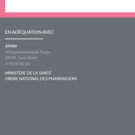
EN ADÉQUATION AVEC
ANSM
143 boulevard Anatole France
93200
Saint-Denis
01 55 87 30 00
MINISTÈRE DE LA SANTÉ
ORDRE NATIONAL DES PHARMACIENS