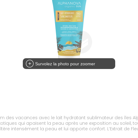
Survolez la photo pour zoomer
m des vacances avec le lait hydratant sublimateur des îles Alp
exotiques qui apaisent la peau après une exposition au soleil, 
ère intensément la peau et lui apporte confort. L’Extrait de Fle
 texture non-grasse et non-collante fond sur la peau et l’envel