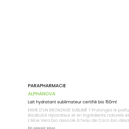
Dispositifs
Cheveux
PHARMACIES
médicaux
Corps
DE GARDE
Homme
Solaire
Visage
PARAPHARMACIE
ALPHANOVA
Lait hydratant sublimateur certifié bio 150ml
ENVIE D’UN BRONZAGE SUBLIMÉ ? Prolongez le parfu
Bisabolol réparateur et en ingrédients naturels 
L’Aloe Vera bio associé à l’eau de Coco bio désalt
nourrissent la peau et subliment le bronzage. La
En savoir plus