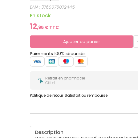
monoï. Tube en plastique recyclé & recyclable.
EAN :
3760075072445
En stock
12
,
95
€ TTC
Ajouter au panier
Paiements 100% sécurisés
Retrait en pharmacie
Offert
Politique de retour
Satisfait ou remboursé
Description