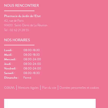
NOUS RENCONTRER
Pharmacie du Jardin de l'Etat
42, rue de Paris
97400
Saint-Denis de La Réunion
Tel :
02 62 21 28 55
NOS HORAIRES
Lundi
:
08:00-18:30
Mardi
:
08:00-18:30
Mercredi
:
08:00-24:00
Jeudi
:
08:00-24:00
Vendredi
:
08:00-24:00
Samedi
:
08:00-18:30
Dimanche
:
Fermé
CGUVL
Mentions légales
Plan du site
Données personnelles et cookies