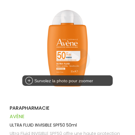
Dispositifs
Cheveux
PHARMACIES
médicaux
Corps
DE GARDE
Homme
Solaire
Visage
Survolez la photo pour zoomer
PARAPHARMACIE
AVÈNE
ULTRA FLUID INVISIBLE SPF50 50ml
Ultra Fluid INVISIBLE SPF50 offre une haute protection