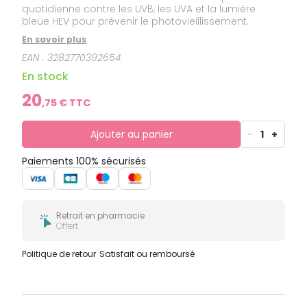
quotidienne contre les UVB, les UVA et la lumière
bleue HEV pour prévenir le photovieillissement.
En savoir plus
EAN :
3282770392654
En stock
20
,
75
€ TTC
Ajouter au panier
-
1
+
Paiements 100% sécurisés
Retrait en pharmacie
Offert
Politique de retour
Satisfait ou remboursé