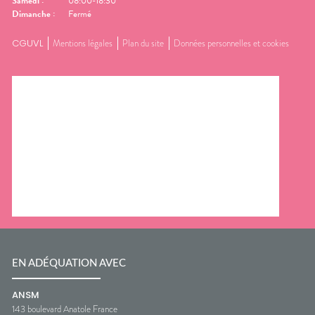
Samedi
:
08:00-18:30
Dimanche
:
Fermé
CGUVL
Mentions légales
Plan du site
Données personnelles et cookies
EN ADÉQUATION AVEC
ANSM
143 boulevard Anatole France