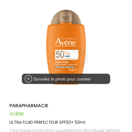
Dispositifs
Cheveux
PHARMACIES
médicaux
Corps
DE GARDE
Homme
Solaire
Visage
Survolez la photo pour zoomer
PARAPHARMACIE
AVÈNE
ULTRA FLUID PERFECTEUR SPF50+ 50ml
Très haute protection quotidienne ultra fluide teintée