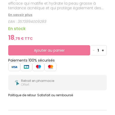
efficace qui matifie et hydrate la peau grasse à
tendance acnéique et qui protège également des
rayons UV grâce à son complexe filtrant anti-UVA-
En savoir plus
UVB. Sa formule unique contenant 1 % de P-Refinyl®,
EAN :
3573994009283
aide à réduire la taille des pores et grâce à la
présence d'acide glutamique, Aquafluid Matifiant
En stock
SPF50+ contrôle l'excès de sébum. Sa texture fluide
offre une absorption rapide pour une sensation de
18
,
75
€ TTC
toucher sec.
Ajouter au panier
-
1
+
Paiements 100% sécurisés
Retrait en pharmacie
Offert
Politique de retour
Satisfait ou remboursé