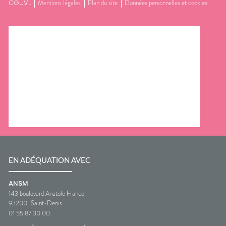
CGUVL
Mentions légales
Plan du site
Données personnelles et cookies
EN ADÉQUATION AVEC
ANSM
143 boulevard Anatole France
93200
Saint-Denis
01 55 87 30 00