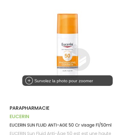
Dispositifs
Cheveux
PHARMACIES
médicaux
Corps
DE GARDE
Homme
Solaire
Visage
Survolez la photo pour zoomer
PARAPHARMACIE
EUCERIN
EUCERIN SUN FLUID ANTI-AGE 50 Cr visage Fl/50ml
EUCERIN Sun Fluid Anti-Âge 50 est est une haute