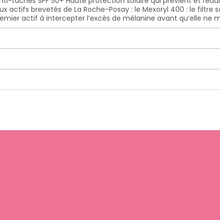
-taches SPF 50+ Haute protection solaire qui prévient et réduit
 actifs brevetés de La Roche-Posay : le Mexoryl 400 : le filtre so
emier actif à intercepter l’excès de mélanine avant qu’elle ne 