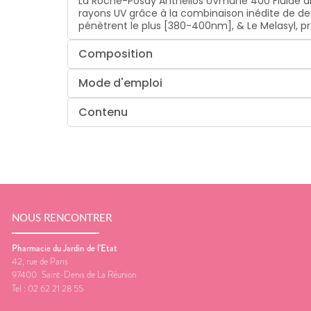
La Roche-Posay Anthelios UVmune 400 Fluide anti
rayons UV grâce à la combinaison inédite de deux
pénètrent le plus [380-400nm], & Le Melasyl, pr
Composition
Mode d'emploi
Contenu
NOUS RENCONTRER
Pharmacie du Jardin de l'Etat
42, rue de Paris
97400
Saint-Denis de La Réunion
Tel :
02 62 21 28 55