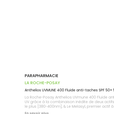
Dispositifs
Cheveux
PHARMACIES
médicaux
Corps
DE GARDE
Homme
Solaire
Visage
PARAPHARMACIE
LA ROCHE-POSAY
Anthelios UVMUNE 400 Fluide anti-taches SPF 50+
La Roche-Posay Anthelios UVmune 400 Fluide anti-
UV grâce à la combinaison inédite de deux actifs b
le plus [380-400nm], & Le Melasyl, premier actif 
En savoir plus