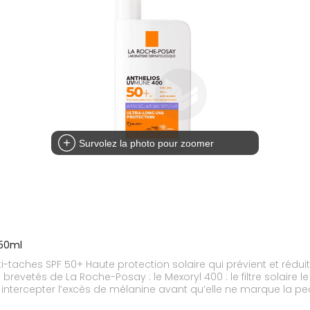
Survolez la photo pour zoomer
 50ml
taches SPF 50+ Haute protection solaire qui prévient et réduit
revetés de La Roche-Posay : le Mexoryl 400 : le filtre solaire l
à intercepter l’excès de mélanine avant qu’elle ne marque la pe