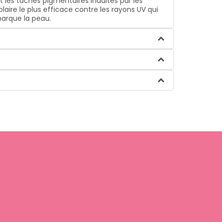
 les taches pigmentaires induites par les
laire le plus efficace contre les rayons UV qui
marque la peau.