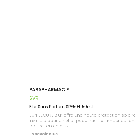
Dispositifs
Cheveux
PHARMACIES
médicaux
Corps
DE GARDE
Homme
Solaire
Visage
PARAPHARMACIE
SVR
Blur Sans Parfum SPF50+ 50ml
SUN SECURE Blur offre une haute protection sol
invisible pour un effet peau nue. Les imperfectio
protection en plus.
En savoir plus