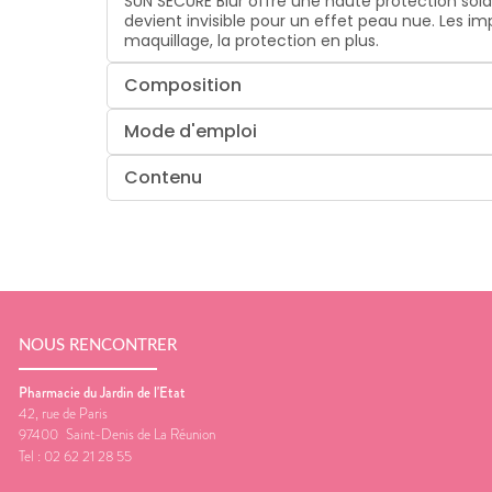
SUN SECURE Blur offre une haute protection so
devient invisible pour un effet peau nue. Les i
maquillage, la protection en plus.
Composition
Mode d'emploi
Contenu
NOUS RENCONTRER
Pharmacie du Jardin de l'Etat
42, rue de Paris
97400
Saint-Denis de La Réunion
Tel :
02 62 21 28 55