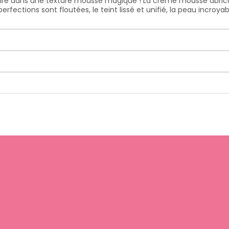
laire dans une texture mousse magique ! La crème mousse abric
mperfections sont floutées, le teint lissé et unifié, la peau in