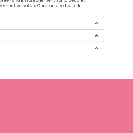
otée fond instantanément sur la peau et
croyablement veloutée. Comme une base de