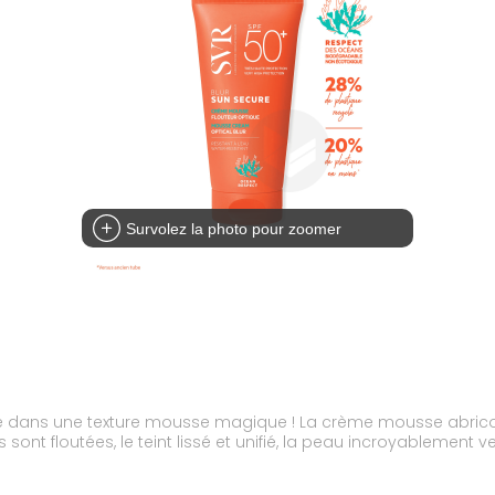
Survolez la photo pour zoomer
aire dans une texture mousse magique ! La crème mousse abric
ns sont floutées, le teint lissé et unifié, la peau incroyableme