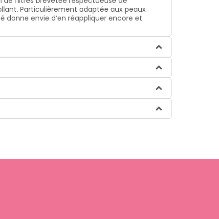
 de filtres brevetée respectueuse de
llant. Particulièrement adaptée aux peaux
té donne envie d’en réappliquer encore et