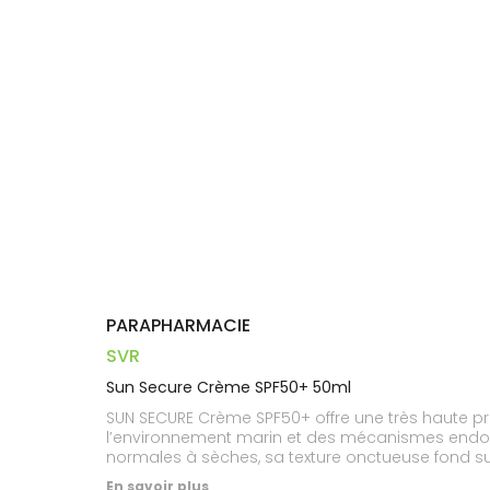
Dispositifs
Cheveux
PHARMACIES
médicaux
Corps
DE GARDE
Homme
Solaire
Visage
PARAPHARMACIE
SVR
Sun Secure Crème SPF50+ 50ml
SUN SECURE Crème SPF50+ offre une très haute pr
l’environnement marin et des mécanismes endocr
normales à sèches, sa texture onctueuse fond su
encore. Résiste à l’eau, à la transpiration et aux 
En savoir plus