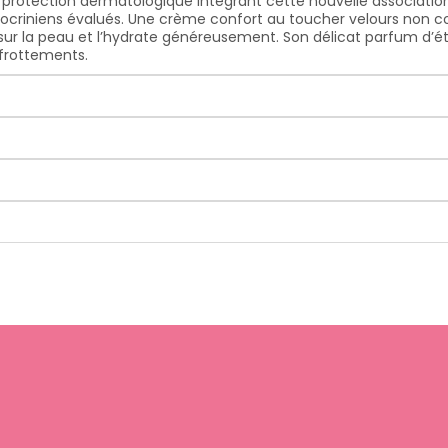
protection dermatologique intégrant cette nouvelle association
riniens évalués. Une crème confort au toucher velours non co
ur la peau et l’hydrate généreusement. Son délicat parfum d’é
x frottements.