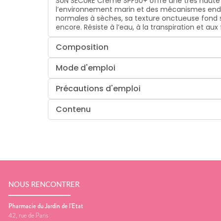
SUN SECURE Crème SPF50+ offre une très haute 
l’environnement marin et des mécanismes endoc
normales à sèches, sa texture onctueuse fond s
encore. Résiste à l’eau, à la transpiration et au
Composition
Mode d'emploi
Précautions d'emploi
Contenu
NOUS RENCONTRER
Pharmacie du Jardin de l'Etat
42, rue de Paris