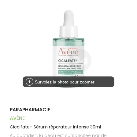
Dispositifs
Cheveux
PHARMACIES
médicaux
Corps
DE GARDE
Homme
Solaire
Visage
Survolez la photo pour zoomer
PARAPHARMACIE
AVÈNE
Cicalfate+ Sérum réparateur intense 30ml
Au quotidien, la peau est sursollicitée par de