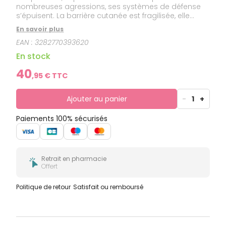
nombreuses agressions, ses systèmes de défense
s’épuisent. La barrière cutanée est fragilisée, elle
s’altère, entraînant des signes visibles :
En savoir plus
déshydratation, sécheresse, teint terne,
EAN :
3282770393620
imperfections, rougeurs. Elle devient inconfortable et
vieillit prématurément.
En stock
40
,
95
€ TTC
Ajouter au panier
-
1
+
Paiements 100% sécurisés
Retrait en pharmacie
Offert
Politique de retour
Satisfait ou remboursé