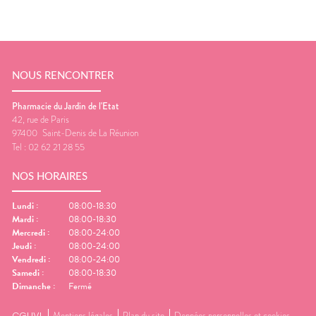
NOUS RENCONTRER
Pharmacie du Jardin de l'Etat
42, rue de Paris
97400
Saint-Denis de La Réunion
Tel :
02 62 21 28 55
NOS HORAIRES
Lundi
:
08:00-18:30
Mardi
:
08:00-18:30
Mercredi
:
08:00-24:00
Jeudi
:
08:00-24:00
Vendredi
:
08:00-24:00
Samedi
:
08:00-18:30
Dimanche
:
Fermé
CGUVL
Mentions légales
Plan du site
Données personnelles et cookies