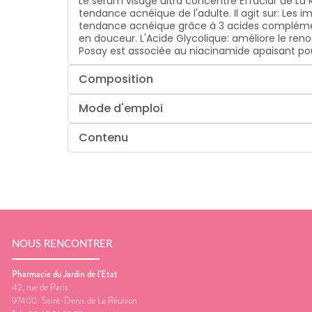
Le sérum visage ultra concentré Effaclar de La 
tendance acnéique de l'adulte. Il agit sur: Les 
tendance acnéique grâce à 3 acides complémentair
en douceur. L'Acide Glycolique: améliore le re
Posay est associée au niacinamide apaisant pour 
Composition
Mode d'emploi
Contenu
NOUS RENCONTRER
Pharmacie du Jardin de l'Etat
42, rue de Paris
97400
Saint-Denis de La Réunion