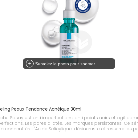
Survolez la photo pour zoomer
Peeling Peaux Tendance Acnéique 30ml
oche Posay est anti imperfections, anti points noirs et agit co
mperfections. Les pores dilatés. Les marques persistantes. Ce 
oncentrés: L'Acide Salicylique: désincruste et resserre les por
llement de la peau. La formule de ce sérum visage anti imperf