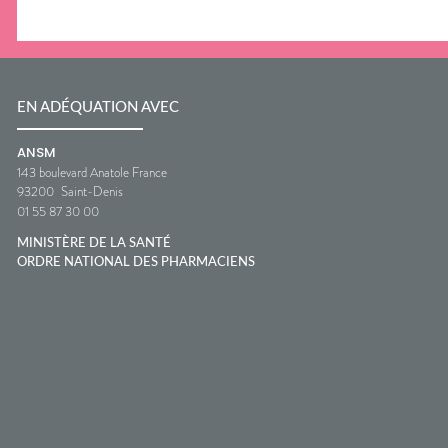
EN ADÉQUATION AVEC
ANSM
143 boulevard Anatole France
93200
Saint-Denis
01 55 87 30 00
MINISTÈRE DE LA SANTÉ
ORDRE NATIONAL DES PHARMACIENS