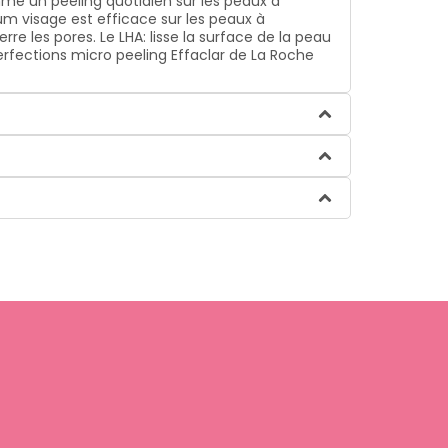
mme un peeling quotidien sur les peaux à
rum visage est efficace sur les peaux à
e les pores. Le LHA: lisse la surface de la peau
erfections micro peeling Effaclar de La Roche