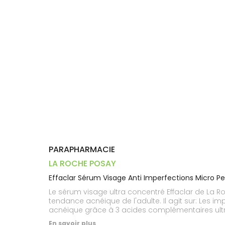
Dispositifs
Cheveux
PHARMACIES
médicaux
Corps
DE GARDE
Homme
Solaire
Visage
PARAPHARMACIE
LA ROCHE POSAY
Effaclar Sérum Visage Anti Imperfections Micro 
Le sérum visage ultra concentré Effaclar de La R
tendance acnéique de l'adulte. Il agit sur: Les i
acnéique grâce à 3 acides complémentaires ultra c
douceur. L'Acide Glycolique: améliore le renouve
En savoir plus