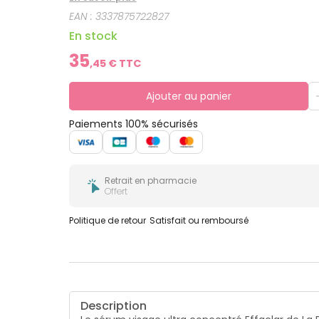
est associée au niacinamide apaisant pour un effe
EAN :
3337875722827
En stock
35
,
45
€ TTC
Ajouter au panier
Paiements 100% sécurisés
Retrait en pharmacie
Offert
Politique de retour
Satisfait ou remboursé
Description