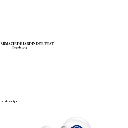
>
Anti-âge