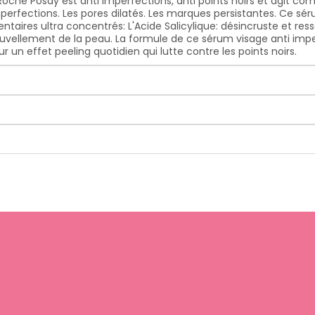
Roche Posay est anti imperfections, anti points noirs et agit co
imperfections. Les pores dilatés. Les marques persistantes. Ce sé
es ultra concentrés: L'Acide Salicylique: désincruste et resserr
nouvellement de la peau. La formule de ce sérum visage anti imp
un effet peeling quotidien qui lutte contre les points noirs.