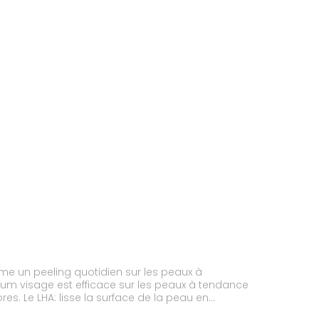
mme un peeling quotidien sur les peaux à
sérum visage est efficace sur les peaux à tendance
es. Le LHA: lisse la surface de la peau en
ections micro peeling Effaclar de La Roche Posay