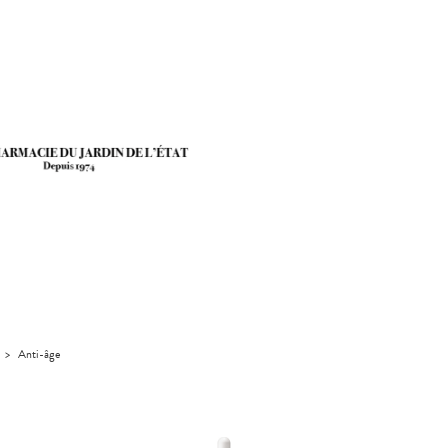
>
Anti-âge