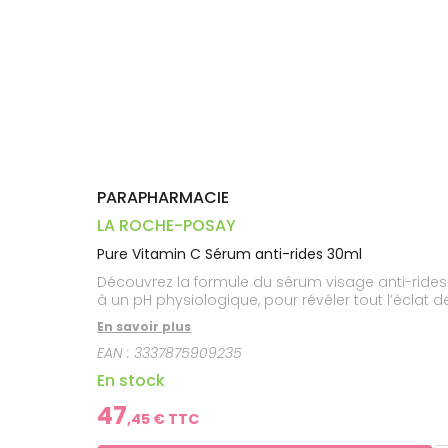
Dispositifs
Cheveux
PHARMACIES
médicaux
Corps
DE GARDE
Homme
Solaire
Visage
PARAPHARMACIE
LA ROCHE-POSAY
Pure Vitamin C Sérum anti-rides 30ml
Découvrez la formule du sérum visage anti-rides 
à un pH physiologique, pour révéler tout l’éclat 
En savoir plus
EAN :
3337875909235
En stock
47
,
45
€ TTC