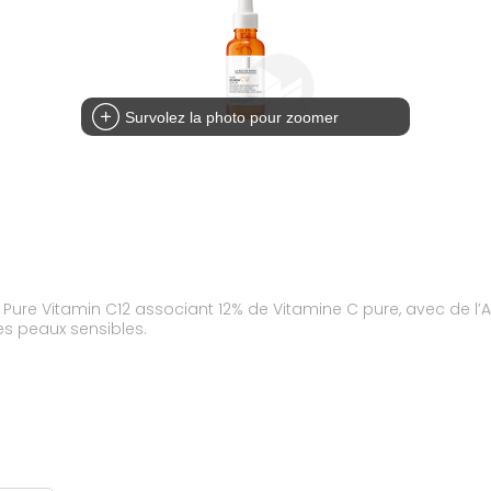
Survolez la photo pour zoomer
Pure Vitamin C12 associant 12% de Vitamine C pure, avec de l’A
des peaux sensibles.