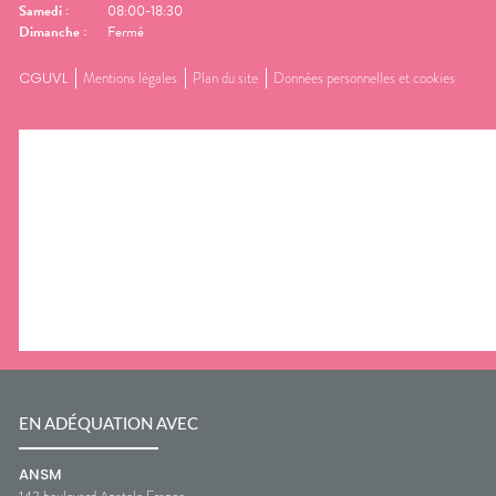
Samedi
:
08:00-18:30
Dimanche
:
Fermé
CGUVL
Mentions légales
Plan du site
Données personnelles et cookies
EN ADÉQUATION AVEC
ANSM