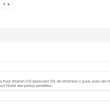
-
1
+
 Pure Vitamin C12 associant 12% de Vitamine C pure, avec de l’A
out l’éclat des peaux sensibles.