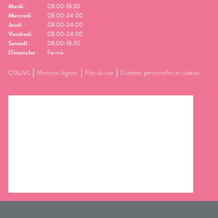
Mardi
:
08:00-18:30
Mercredi
:
08:00-24:00
Jeudi
:
08:00-24:00
Vendredi
:
08:00-24:00
Samedi
:
08:00-18:30
Dimanche
:
Fermé
CGUVL
Mentions légales
Plan du site
Données personnelles et cookies