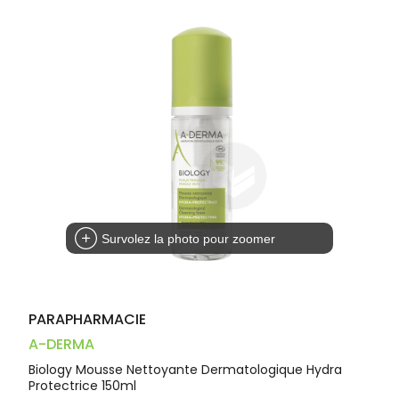
Dispositifs
Cheveux
PHARMACIES
médicaux
Corps
DE GARDE
Homme
Solaire
Visage
Survolez la photo pour zoomer
PARAPHARMACIE
A-DERMA
Biology Mousse Nettoyante Dermatologique Hydra
Protectrice 150ml