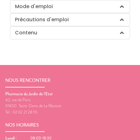
Mode d'emploi
Précautions d'emploi
Contenu
NOUS RENCONTRER
Pharmacie du Jardin de l'Etat
42, rue de Paris
97400
Saint-Denis de La Réunion
Tel :
02 62 21 28 55
NOS HORAIRES
Lundi
:
08:00-18:30