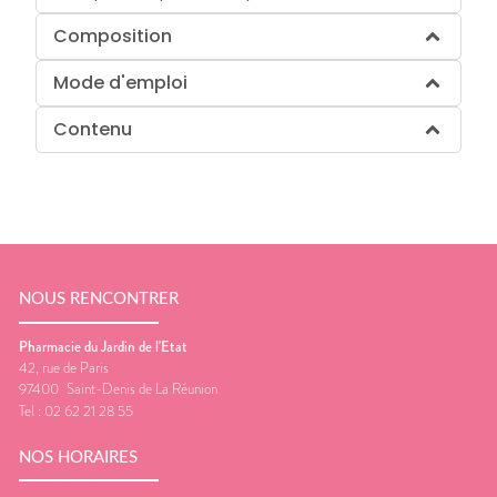
Composition
Mode d'emploi
Contenu
NOUS RENCONTRER
Pharmacie du Jardin de l'Etat
42, rue de Paris
97400
Saint-Denis de La Réunion
Tel :
02 62 21 28 55
NOS HORAIRES