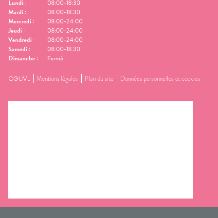
Lundi
:
08:00-18:30
Mardi
:
08:00-18:30
Mercredi
:
08:00-24:00
Jeudi
:
08:00-24:00
Vendredi
:
08:00-24:00
Samedi
:
08:00-18:30
Dimanche
:
Fermé
CGUVL
Mentions légales
Plan du site
Données personnelles et cookies