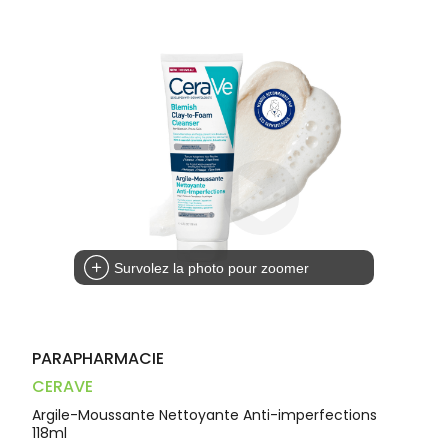
Dispositifs
Cheveux
PHARMACIES
médicaux
Corps
DE GARDE
Homme
Solaire
Visage
Survolez la photo pour zoomer
PARAPHARMACIE
CERAVE
Argile-Moussante Nettoyante Anti-imperfections
118ml