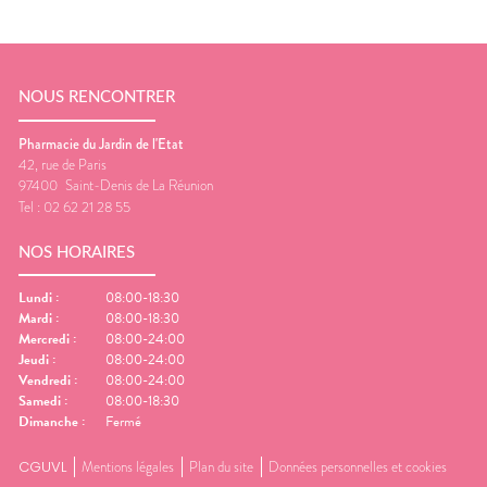
NOUS RENCONTRER
Pharmacie du Jardin de l'Etat
42, rue de Paris
97400
Saint-Denis de La Réunion
Tel :
02 62 21 28 55
NOS HORAIRES
Lundi
:
08:00-18:30
Mardi
:
08:00-18:30
Mercredi
:
08:00-24:00
Jeudi
:
08:00-24:00
Vendredi
:
08:00-24:00
Samedi
:
08:00-18:30
Dimanche
:
Fermé
CGUVL
Mentions légales
Plan du site
Données personnelles et cookies