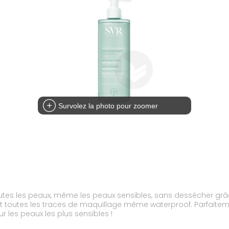
Survolez la photo pour zoomer
toutes les peaux, même les peaux sensibles, sans dessécher g
 et toutes les traces de maquillage même waterproof. Parfaitemen
r les peaux les plus sensibles !