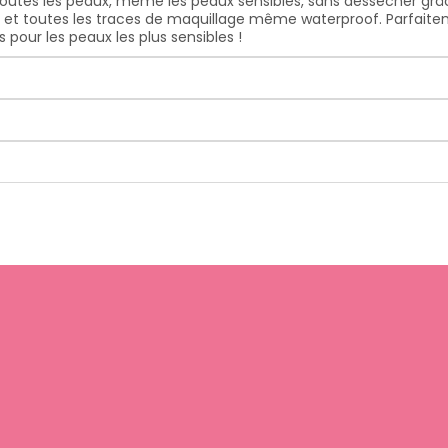
 toutes les peaux, même les peaux sensibles, sans dessécher gr
n, et toutes les traces de maquillage même waterproof. Parfaitem
 pour les peaux les plus sensibles !