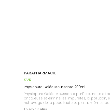
Dispositifs
Cheveux
PHARMACIES
médicaux
Corps
DE GARDE
Homme
Solaire
Visage
PARAPHARMACIE
SVR
Physiopure Gelée Moussante 200ml
Physiopure Gelée Moussante purifie et nettoie 
onctueuse et élimine les impuretés, la pollution,
nettoyage de la peau facile et plaisir, mêmes pou
En savoir plus