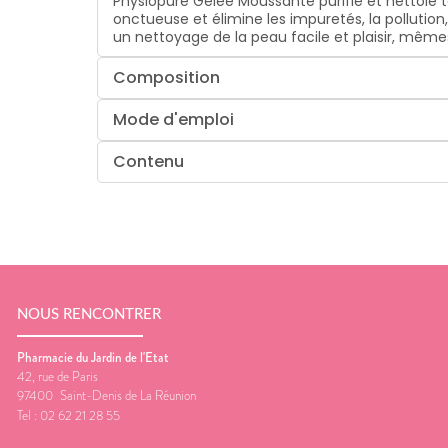
Physiopure Gelée Moussante purifie et nettoie
onctueuse et élimine les impuretés, la pollutio
un nettoyage de la peau facile et plaisir, mêmes
Composition
Mode d'emploi
Contenu
NOUS RENCONTRER
Pharmacie du Jardin de l'Etat
42, rue de Paris
97400
Saint-Denis de La Réunion
Tel :
02 62 21 28 55