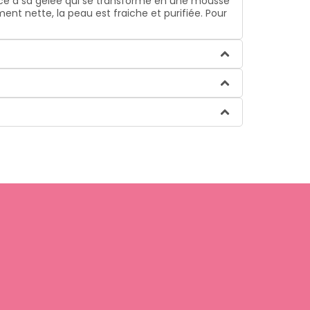
âce à sa gelée qui se transforme en une mousse
ent nette, la peau est fraiche et purifiée. Pour