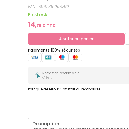
EAN :
3662361003792
En stock
14
,
75
€ TTC
Ajouter au panier
Paiements 100% sécurisés
Retrait en pharmacie
Offert
Politique de retour
Satisfait ou remboursé
Description