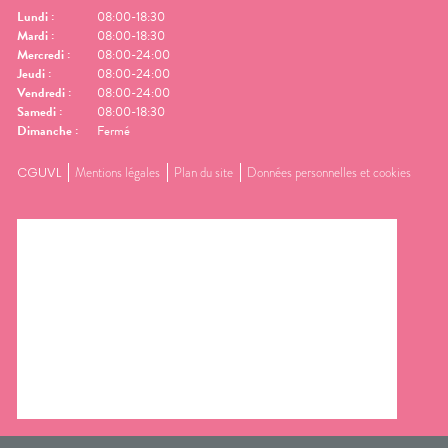
Lundi
:
08:00-18:30
Mardi
:
08:00-18:30
Mercredi
:
08:00-24:00
Jeudi
:
08:00-24:00
Vendredi
:
08:00-24:00
Samedi
:
08:00-18:30
Dimanche
:
Fermé
CGUVL
Mentions légales
Plan du site
Données personnelles et cookies