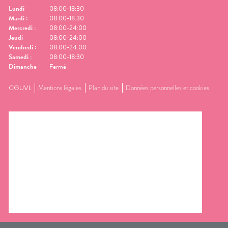
Lundi
:
08:00-18:30
Mardi
:
08:00-18:30
Mercredi
:
08:00-24:00
Jeudi
:
08:00-24:00
Vendredi
:
08:00-24:00
Samedi
:
08:00-18:30
Dimanche
:
Fermé
CGUVL
Mentions légales
Plan du site
Données personnelles et cookies